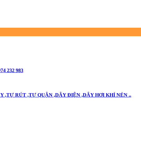
74 232 983
,TỰ RÚT ,TỰ QUẬN ,DÂY ĐIỆN ,DÂY HƠI KHÍ NÉN ..