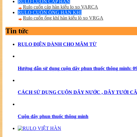
RULO CUỐN CÁP HÀN
Rulo cuốn cáp hàn kiểu lo xo VARCA
RULO CUỐN ỐNG HÀN KHÍ
Rulo cuốn ống khí hàn kiểu lò xo VRGA
Tin tức
RULO ĐIỆN DÀNH CHO MÂM TỪ
Hướng dẫn sử dụng cuộn dây phun thuốc thông minh: 09
CÁCH SỬ DỤNG CUỘN DÂY NƯỚC , DÂY TƯỚI CÂY 
Cuộn dây phun thuốc thông minh