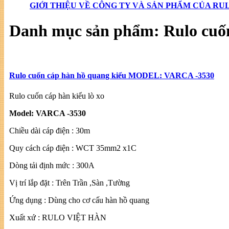
GIỚI THIỆU VỀ CÔNG TY VÀ SẢN PHẨM CỦA RU
Danh mục sản phẩm:
Rulo cuố
Rulo cuốn cáp hàn hồ quang kiểu MODEL: VARCA -3530
Rulo cuốn cáp hàn kiểu lò xo
Model: VARCA -3530
Chiều dài cáp điện : 30m
Quy cách cáp điện : WCT 35mm2 x1C
Dòng tải định mức : 300A
Vị trí lắp đặt : Trên Trần ,Sàn ,Tường
Ứng dụng : Dùng cho cơ cấu hàn hồ quang
Xuất xứ : RULO VIỆT HÀN